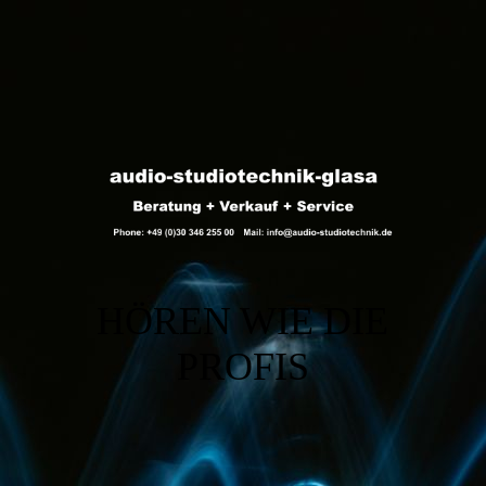
HÖREN WIE
DIE
PRO­FIS